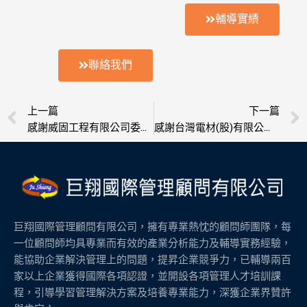
輔導實績
聯絡我們
上一頁
上一篇
下一篇
感謝威固工程有限公司委託輔導榮獲ISO 9001認證
感謝台灣電材(股)有限公司委託輔導榮獲ISO 9001認證
巨翔國際管理顧問有限公司，擁有專業熱忱的顧問師團隊，每
一位顧問師均具專業而有效的產業分析能力及輔導實務經驗，
能協助企業解決管理上的問題，提昇企業競爭力，已輔導兩百
家以上企業獲得國際各項認證，並開設各項管理人才培訓課
程，引導學習管理解決方案及培養專業能力，深獲企業界贊許