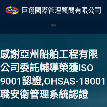
跳
至
主
要
內
容
感謝亞州船舶工程有限
公司委託輔導榮獲ISO
9001認證,OHSAS-18001
職安衛管理系統認證