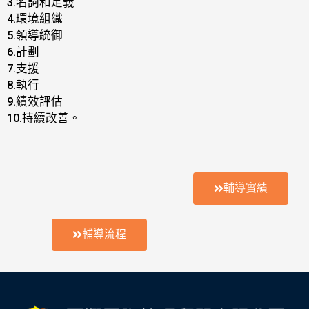
3.名詞和定義
4.環境組織
5.領導統御
6.計劃
7.支援
8.執行
9.績效評估
10.持續改善。
輔導實績
輔導流程