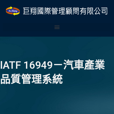
跳
至
主
要
內
容
lATF 16949－汽車產業
品質管理系統