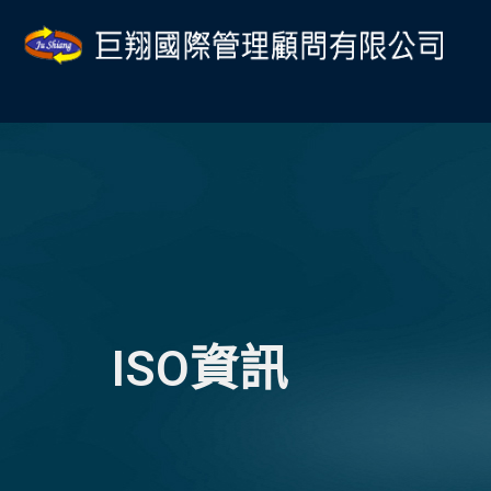
跳
至
主
要
內
容
ISO資訊