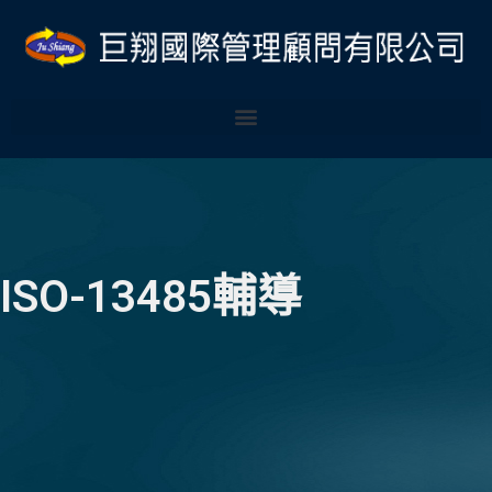
跳
至
主
要
內
容
ISO-13485輔導