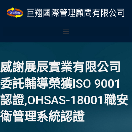
跳
至
主
要
內
容
感謝展辰實業有限公司
委託輔導榮獲ISO 9001
認證,OHSAS-18001職安
衛管理系統認證