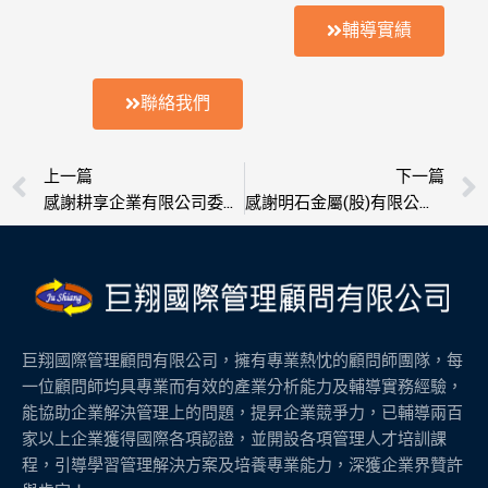
輔導實績
聯絡我們
上一頁
上一篇
下一篇
感謝耕享企業有限公司委託輔導榮獲ISO 9001認證
感謝明石金屬(股)有限公司委託輔導榮獲ISO 9001認證,ISO-14001環境管理系統認證
巨翔國際管理顧問有限公司，擁有專業熱忱的顧問師團隊，每
一位顧問師均具專業而有效的產業分析能力及輔導實務經驗，
能協助企業解決管理上的問題，提昇企業競爭力，已輔導兩百
家以上企業獲得國際各項認證，並開設各項管理人才培訓課
程，引導學習管理解決方案及培養專業能力，深獲企業界贊許