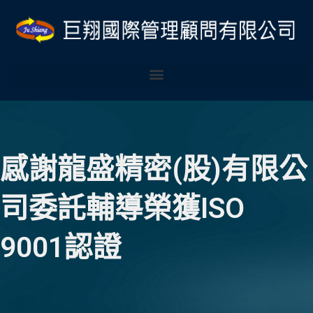
跳
至
主
要
內
容
感謝龍盛精密(股)有限公
司委託輔導榮獲ISO
9001認證