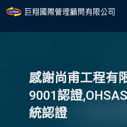
跳
至
主
要
內
容
感謝尚甫工程有限
9001認證,OHS
統認證