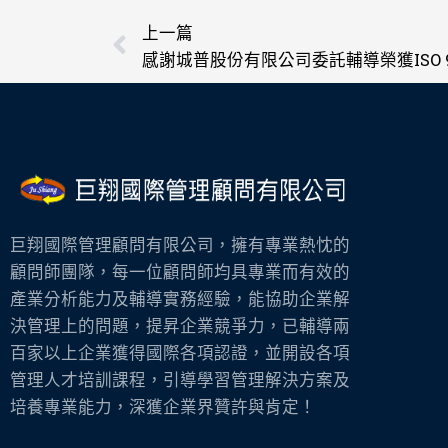
上一頁
上一篇
巨翔國際管理顧問有限公司，擁有專業熱忱的
顧問師團隊，每一位顧問師均具專業而有效的
產業分析能力及輔導實務經驗，能協助企業解
決管理上的問題，提昇企業競爭力，已輔導兩
百家以上企業獲得國際各項認證，並開設各項
管理人才培訓課程，引導學習管理解決方案及
培養專業能力，深獲企業界贊許與肯定！