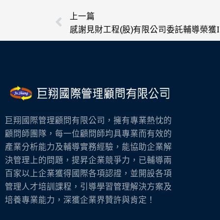
上一頁
上一篇
巨翔國際管理顧問有限公司，擁有專業熱忱的
顧問師團隊，每一位顧問師均具專業而有效的
產業分析能力及輔導實務經驗，能協助企業解
決管理上的問題，提昇企業競爭力，已輔導兩
百家以上企業獲得國際各項認證，並開設各項
管理人才培訓課程，引導學習管理解決方案及
培養專業能力，深獲企業界贊許與肯定！