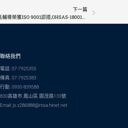
下一篇
下一篇
感謝英鴻工程(股)有限公司委託輔導榮獲ISO 9001認證,OHSAS-18001職安衛管理系統認證
聯絡我們
電話: 07-7925355
傳真: 07-7925383
行動: 0930-839588
830高雄市 鳳山區 園茂路133號
Email: js.z286888@msa.hinet.net