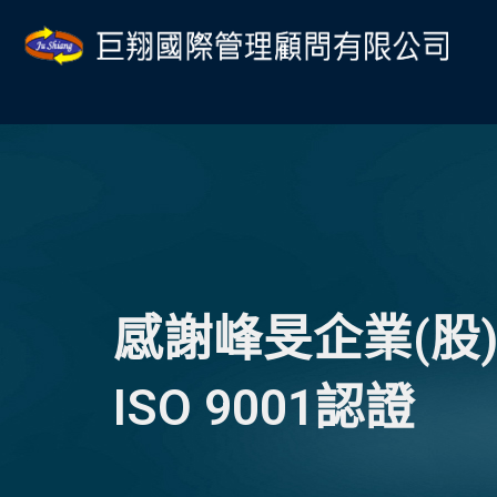
跳
至
主
要
內
容
感謝峰旻企業(股
ISO 9001認證