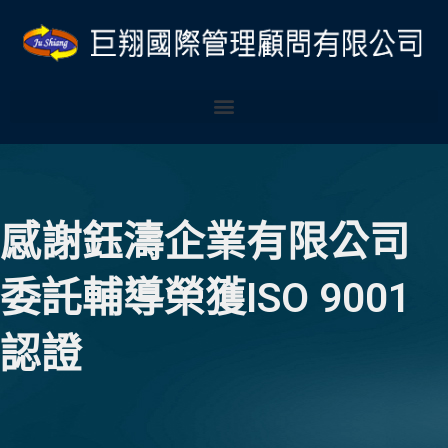
跳
至
主
要
內
容
感謝鈺濤企業有限公司
委託輔導榮獲ISO 9001
認證