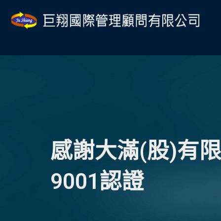
跳
至
主
要
內
容
感謝大滿(股)有
9001認證