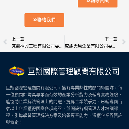
輔導實績
聯絡我們
上一頁
上一篇
下一篇
感謝桐興工程有限公司委託輔導榮獲ISO 9001認證,OHSAS-18001職安衛管理系統認證
感謝天原企業有限公司委託輔導榮獲ISO 9001認證,OHSAS-18001職安衛管理系統認證
巨翔國際管理顧問有限公司，擁有專業熱忱的顧問師團隊，每
一位顧問師均具專業而有效的產業分析能力及輔導實務經驗，
能協助企業解決管理上的問題，提昇企業競爭力，已輔導兩百
家以上企業獲得國際各項認證，並開設各項管理人才培訓課
程，引導學習管理解決方案及培養專業能力，深獲企業界贊許
與肯定！