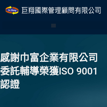
跳
至
主
要
內
容
感謝巾富企業有限公司
委託輔導榮獲ISO 9001
認證