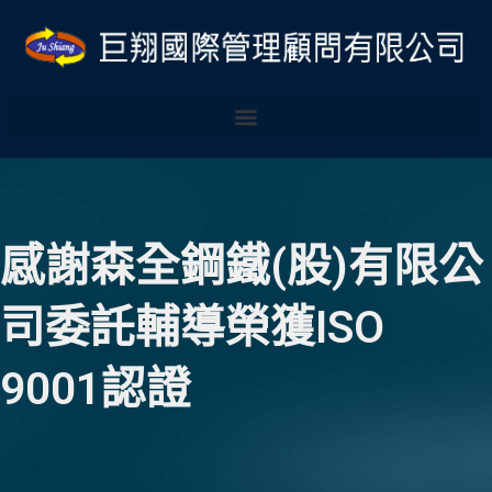
跳
至
主
要
內
容
感謝森全鋼鐵(股)有限公
司委託輔導榮獲ISO
9001認證