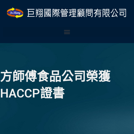
跳
至
主
要
內
容
方師傅食品公司榮獲
HACCP證書