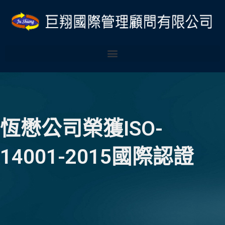
跳
至
主
要
內
容
恆懋公司榮獲ISO-
14001-2015國際認證