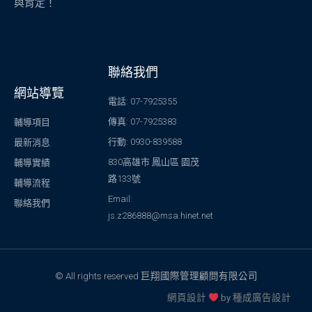
與肯定！
聯絡我們
網站導覽
電話: 07-7925355
傳真: 07-7925383
輔導項目
行動: 0930-839588
最新消息
830高雄市 鳳山區 園茂
輔導實績
路133號
輔導流程
Email:
聯絡我們
js.z286888@msa.hinet.net
© All rights reserved 巨翔國際管理顧問有限公司
網頁設計
by
種成廣告設計