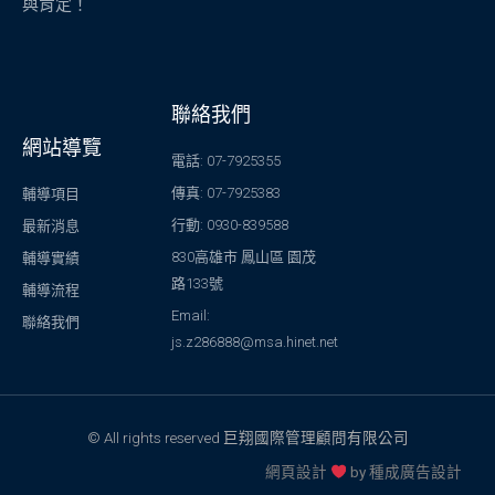
與肯定！
聯絡我們
網站導覽
電話: 07-7925355
傳真: 07-7925383
輔導項目
行動: 0930-839588
最新消息
830高雄市 鳳山區 園茂
輔導實績
路133號
輔導流程
Email:
聯絡我們
js.z286888@msa.hinet.net
© All rights reserved 巨翔國際管理顧問有限公司
網頁設計
by
種成廣告設計