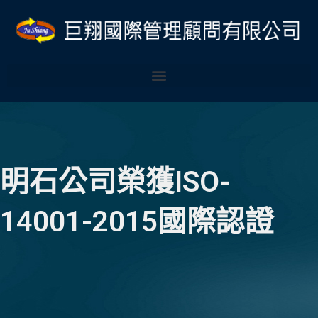
跳
至
主
要
內
容
明石公司榮獲ISO-
14001-2015國際認證