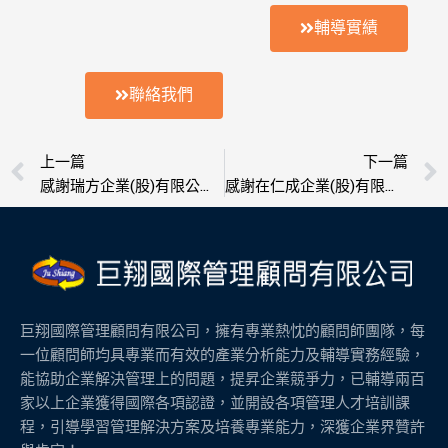
輔導實績
聯絡我們
上一頁
上一篇
下一篇
感謝瑞方企業(股)有限公司委託輔導榮獲ISO 9001認證,OHSAS-18001職安衛管理系統認證
感謝在仁成企業(股)有限公司委託輔導榮獲ISO 9001認證
巨翔國際管理顧問有限公司，擁有專業熱忱的顧問師團隊，每
一位顧問師均具專業而有效的產業分析能力及輔導實務經驗，
能協助企業解決管理上的問題，提昇企業競爭力，已輔導兩百
家以上企業獲得國際各項認證，並開設各項管理人才培訓課
程，引導學習管理解決方案及培養專業能力，深獲企業界贊許