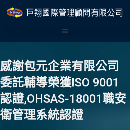
跳
至
主
要
內
容
感謝包元企業有限公司
委託輔導榮獲ISO 9001
認證,OHSAS-18001職安
衛管理系統認證