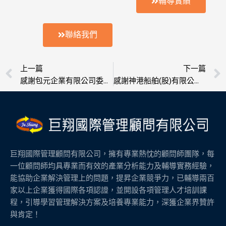
輔導實績
聯絡我們
上一頁
上一篇
下一篇
感謝包元企業有限公司委託輔導榮獲ISO 9001認證,OHSAS-18001職安衛管理系統認證
感謝神港船舶(股)有限公司委託輔導榮獲ISO 9001認證
巨翔國際管理顧問有限公司，擁有專業熱忱的顧問師團隊，每
一位顧問師均具專業而有效的產業分析能力及輔導實務經驗，
能協助企業解決管理上的問題，提昇企業競爭力，已輔導兩百
家以上企業獲得國際各項認證，並開設各項管理人才培訓課
程，引導學習管理解決方案及培養專業能力，深獲企業界贊許
與肯定！