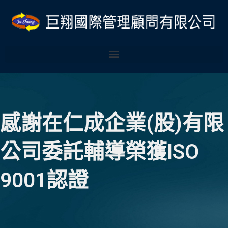
跳
至
主
要
內
容
感謝在仁成企業(股)有限
公司委託輔導榮獲ISO
9001認證