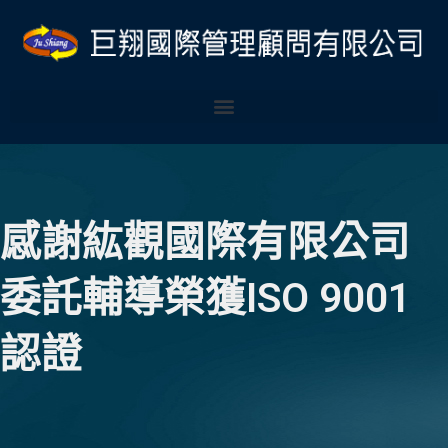
跳
至
主
要
內
容
感謝紘觀國際有限公司
委託輔導榮獲ISO 9001
認證