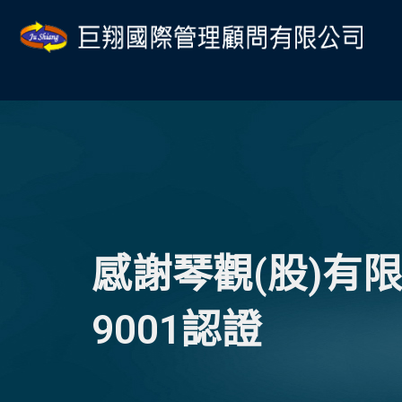
跳
至
主
要
內
容
感謝琴觀(股)有
9001認證