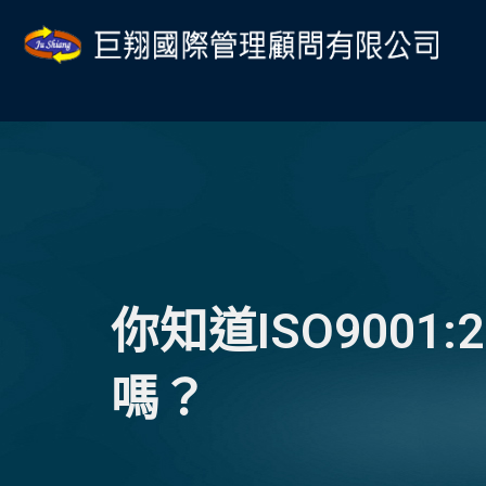
跳
Post
至
navigation
主
要
內
容
你知道ISO9001
嗎？