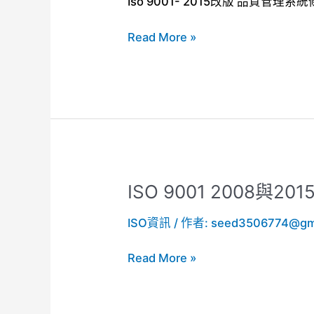
Iso 9001- 2015改版 品質管理系統
系
版
統
品
Read More »
嗎？
質
管
理
系
統
條
文
ISO 9001 2008與
ISO
9001
ISO資訊
/ 作者:
seed3506774@gm
2008
與
Read More »
2015
年
版