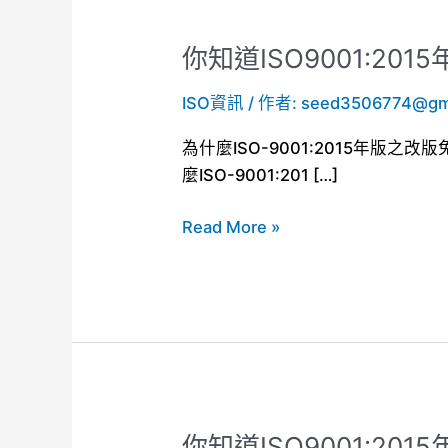
你知道ISO9001:20
你
知
ISO資訊
/ 作者:
seed3506774@gm
道
ISO9001:2015
為什麼ISO-9001:2015年版
年
麼ISO-9001:201 […]
版
之
Read More »
改
版
免
費
用
嗎？
你知道ISO9001:2
你