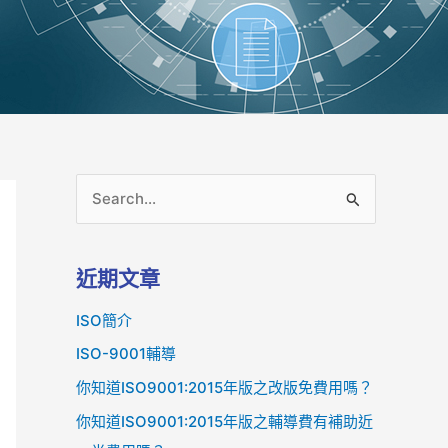
搜
尋
關
近期文章
鍵
ISO簡介
字
:
ISO-9001輔導
你知道ISO9001:2015年版之改版免費用嗎？
你知道ISO9001:2015年版之輔導費有補助近