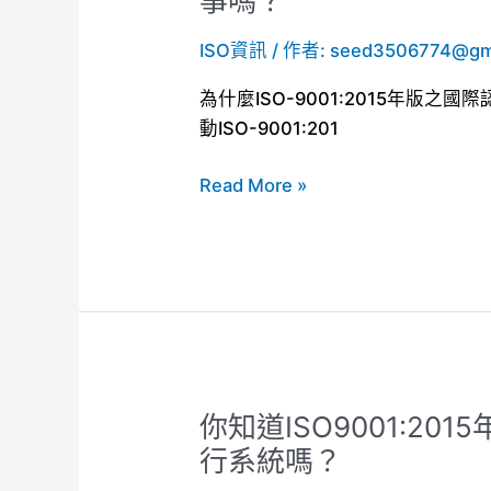
事嗎？
用
道
嗎？
ISO資訊
/ 作者:
seed3506774@gm
ISO9001:2015
年
為什麼ISO-9001:2015年版
版
動ISO-9001:201
之
國
Read More »
際
認
證
證
書
有
假
證
你知道ISO9001:2
你
書
知
行系統嗎？
之
道