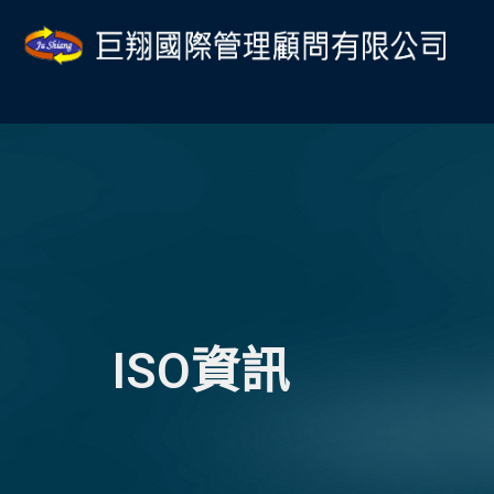
跳
至
主
要
內
容
ISO資訊