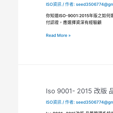
事
ISO資訊
/ 作者:
seed3506774@gm
ISO9001:2015
嗎？
年
你知道ISO-9001:2015年版
版
付認證，應選擇資深有經驗顧
要
如
Read More »
何
選
擇
顧
問
才
能
落
Iso 9001- 2015 
Iso
實
9001-
執
ISO資訊
/ 作者:
seed3506774@gm
2015
行
改