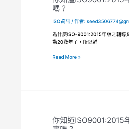
知
嗎？
道
ISO資訊
/ 作者:
seed3506774@gm
ISO9001:2015
年
為什麼ISO-9001:2015年版之
版
動20幾年了，所以輔
之
輔
Read More »
導
費
有
補
助
近
一
半
你知道ISO9001:2
你
費
知