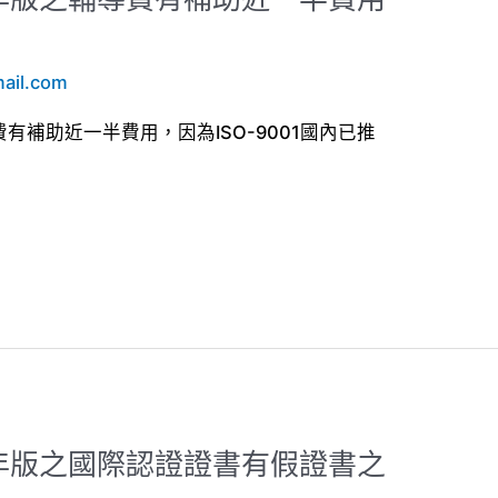
ail.com
輔導費有補助近一半費用，因為ISO-9001國內已推
015年版之國際認證證書有假證書之