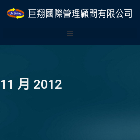
跳
至
主
要
內
容
11 月 2012