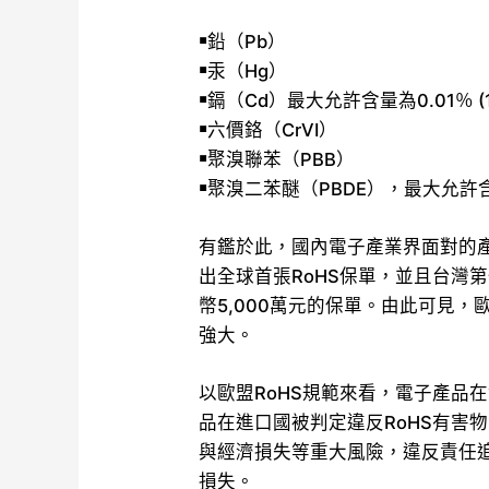
￭鉛（Pb）
￭汞（Hg）
￭鎘（Cd）最大允許含量為0.01％ (1
￭六價鉻（CrVI）
￭聚溴聯苯（PBB）
￭聚溴二苯醚（PBDE），最大允許含量
有鑑於此，國內電子產業界面對的
出全球首張RoHS保單，並且台灣
幣5,000萬元的保單。由此可見，
強大。
以歐盟RoHS規範來看，電子產品
品在進口國被判定違反RoHS有害
與經濟損失等重大風險，違反責任
損失。