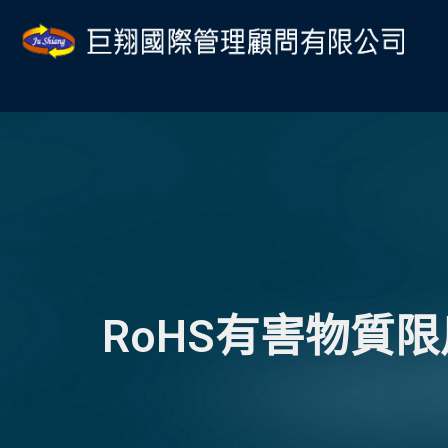
跳
Post
至
navigation
主
要
內
容
RoHS有害物質