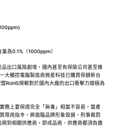
00ppm)
為0.1%（1000ppm）
產品出口風險劇增，國內甚至有保險公司甚至推
第一大觸控電腦製造商微星科技已購買保額新台
歐盟RoHS規範對於國內大廠的出口衝擊力道極為
在實務上要保證完全「無毒」相當不容易，當產
物質限用指令，將面臨品牌形象毀損、刑事裁罰
追朔到相關供應商，即成品商、供應商都須負擔