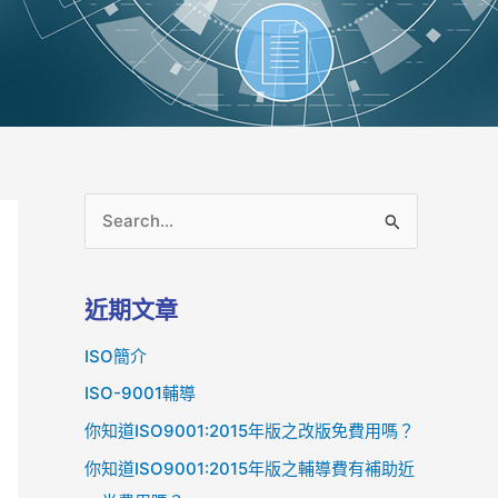
搜
尋
關
近期文章
鍵
ISO簡介
字
:
ISO-9001輔導
你知道ISO9001:2015年版之改版免費用嗎？
你知道ISO9001:2015年版之輔導費有補助近