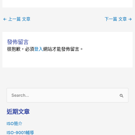
←
上一篇 文章
下一篇 文章
→
發佈留言
很抱歉，必須
登入
網站才能發佈留言。
搜
尋
近期文章
關
鍵
ISO簡介
字
ISO-9001輔導