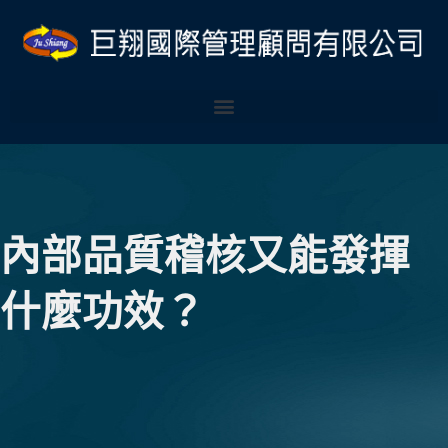
跳
Post
至
navigation
主
要
內
容
內部品質稽核又能發揮
什麼功效？