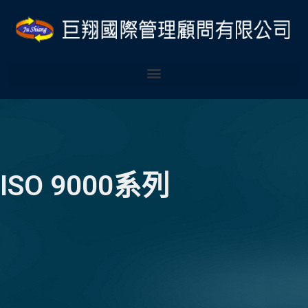
跳
Post
至
navigation
主
要
內
容
ISO 9000系列