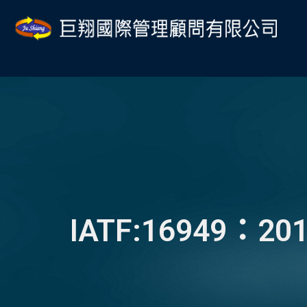
跳
Post
至
navigation
主
要
內
容
IATF:16949