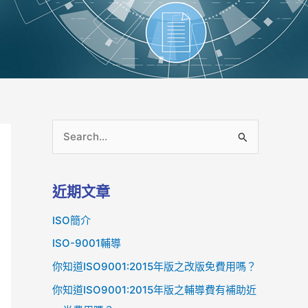
搜
尋
關
近期文章
鍵
ISO簡介
字
:
ISO-9001輔導
你知道ISO9001:2015年版之改版免費用嗎？
你知道ISO9001:2015年版之輔導費有補助近