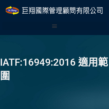
跳
Post
至
navigation
主
要
內
容
IATF:16949:2016 適用範
圍