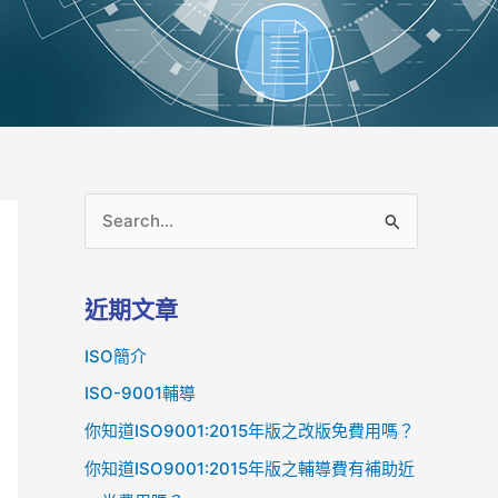
搜
尋
關
近期文章
鍵
ISO簡介
字
:
ISO-9001輔導
你知道ISO9001:2015年版之改版免費用嗎？
你知道ISO9001:2015年版之輔導費有補助近