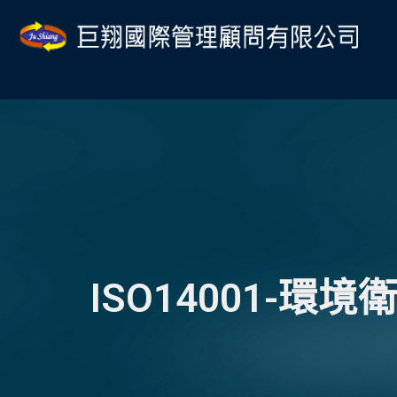
跳
Post
至
navigation
主
要
內
容
ISO14001-