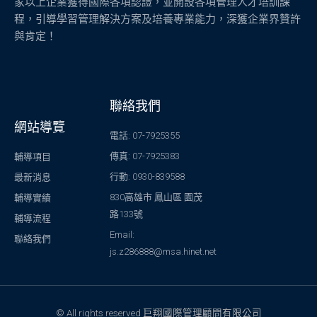
家以上企業獲得國際各項認證，並開設各項管理人才培訓課
程，引導學習管理解決方案及培養專業能力，深獲企業界贊許
與肯定！
聯絡我們
網站導覽
電話: 07-7925355
傳真: 07-7925383
輔導項目
行動: 0930-839588
最新消息
830高雄市 鳳山區 園茂
輔導實績
路133號
輔導流程
Email:
聯絡我們
js.z286888@msa.hinet.net
© All rights reserved 巨翔國際管理顧問有限公司