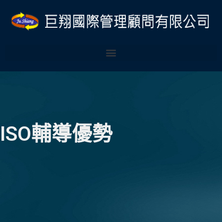
跳
Post
至
navigation
主
要
內
容
ISO輔導優勢