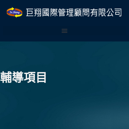
跳
Post
至
navigation
主
要
內
容
輔導項目