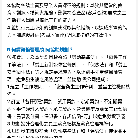
3.協助各階主管及專業人員課程的規劃：基於其適當的教
育、訓練、技術與經驗，影響符合產品(客戶合約)要求之工
作執行人員應具備此工作的能力。
4.並進行員工必須的訓練或採取其他措施，以達成所需的能
力。訓練後評估(考試、實作)所採取措施的有效性。
B.何謂勞務管理/如何協助規劃？
勞務管理：為本計劃目標遵照「勞動基準法」、「兩性工作
平等法」、「勞工新制退休金條例」、「保險法」和「勞工
安全衛生法」等之規定要求導入，以達到事先勞務風險管
理，避免發生後之風險處理，並協助 貴公司達成：
1.建立「工作規則」、「安全衛生工作守則」並呈主管機關核
備。
2.訂立「各種勞動契約：試用契約、定期契約、不定期契
約、委任經理人契約、承攬契約、營業機密及競業禁止契約
書、民事委任書、保證書、存證信函–等」以避免勞資爭議。
3.規劃設計合理化之員工薪資結構及薪資管理標準化。
4.規劃員工職災符合「勞動基準法」和「保險法」使企業主