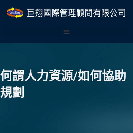
跳
Post
至
navigation
主
要
內
容
何謂人力資源/如何協助
規劃