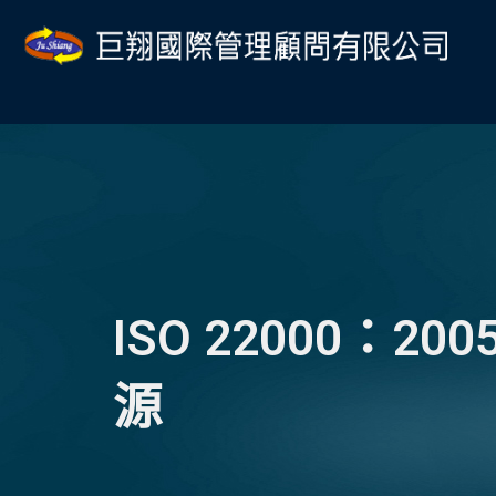
跳
Post
至
navigation
主
要
內
容
ISO 22000：
源