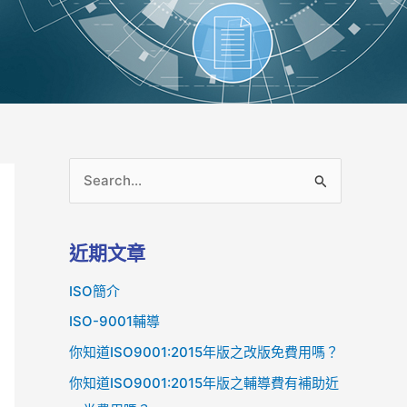
搜
尋
關
近期文章
鍵
ISO簡介
字
:
ISO-9001輔導
你知道ISO9001:2015年版之改版免費用嗎？
你知道ISO9001:2015年版之輔導費有補助近