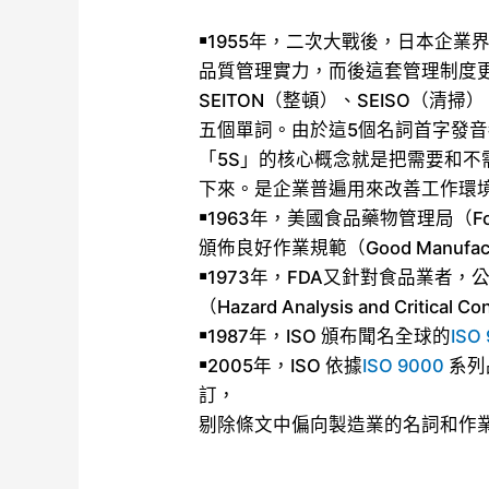
￭1955年，二次大戰後，日本企
品質管理實力，而後這套管理制度更傳
SEITON（整頓）、SEISO（清掃）
五個單詞。由於這5個名詞首字發音都
「5S」的核心概念就是把需要和
下來。是企業普遍用來改善工作環
￭1963年，美國食品藥物管理局（Food an
頒佈良好作業規範（Good Manufactu
￭1973年，FDA又針對食品業者
（Hazard Analysis and Critical Co
￭1987年，ISO 頒布聞名全球的
ISO
￭2005年，ISO 依據
ISO 9000
系列
訂，
剔除條文中偏向製造業的名詞和作