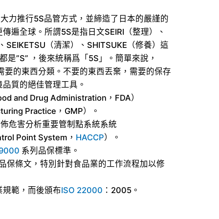
業界大力推行5S品管方式，並締造了日本的嚴謹的
遍全球。所謂5S是指日文SEIRI（整理）、
、SEIKETSU（清潔）、SHITSUKE（修養）這
是”S” ，後來統稱爲「5S」。簡單來說，
不需要的東西分類。不要的東西丟棄，需要的保存
境品質的絕佳管理工具。
d Drug Administration，FDA）
ring Practice，GMP）。
，公佈危害分析重要管制點系統系統
ntrol Point System，
HACCP
）。
 9000
系列品保標準。
品保條文，特別針對食品業的工作流程加以修
業規範，而後頒布
ISO 22000
：2005。